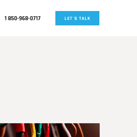
1 850-968-0717
LET'S TALK